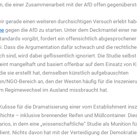
n, die einer Zusammenarbeit mit der AfD offen gegenüberst
ir gerade einen weiteren durchsichtigen Versuch erlebt hab
ne
gegen die AfD zu starten. Unter dem Deckmantel einer neu
tandards vorgibt, fordert ein offensichtlich abgesprochen
ei. Dass die Argumentation dafür schwach und die rechtlich
h sind, wird dabei geflissentlich ignoriert. Die Studie selbst
eint mangelhaft und basiert offenbar auf dem Einsatz von K
 die sie erstellt hat, demselben künstlich aufgebauschten
chen/NGO-Bereich an, den der Westen häufig für die Inszenier
um Regimewechsel im Ausland missbraucht hat.
 Kulisse für die Dramatisierung einer vom Establishment ins
ichte – inklusive brennender Reifen und Müllcontainer. Die
rios, in dem eine „wissenschaftliche“ Studie als Munition fü
nt. Nichts davon hat mit der Verteidigung der Demokratie 