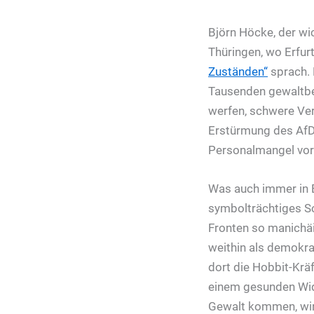
Björn Höcke, der wic
Thüringen, wo Erfurt
Zuständen“
sprach. 
Tausenden gewaltber
werfen, schwere Ver
Erstürmung des AfD-
Personalmangel vor
Was auch immer in Er
symbolträchtiges Sc
Fronten so manichäi
weithin als demokrat
dort die Hobbit-Krä
einem gesunden Wide
Gewalt kommen, wird