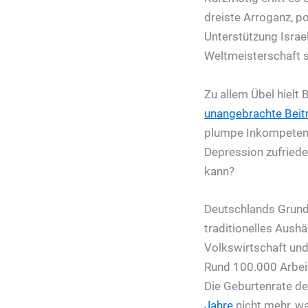
dreiste Arroganz, po
Unterstützung Israe
Weltmeisterschaft s
Zu allem Übel hielt 
unangebrachte Bei
plumpe Inkompetenz 
Depression zufriede
kann?
Deutschlands Grundl
traditionelles Aush
Volkswirtschaft und
Rund 100.000 Arbeits
Die Geburtenrate d
Jahre
nicht mehr, w