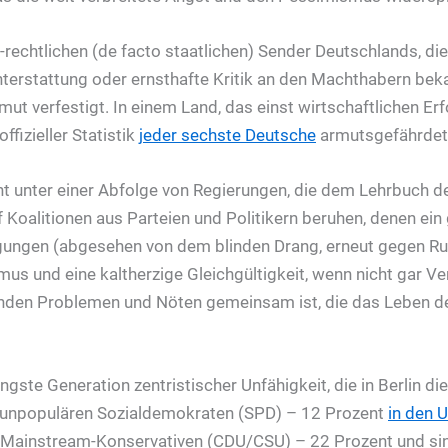
h-rechtlichen (de facto staatlichen) Sender Deutschlands, die
hterstattung oder ernsthafte Kritik an den Machthabern bek
rmut verfestigt. In einem Land, das einst wirtschaftlichen 
offizieller Statistik
jeder sechste Deutsche
armutsgefährdet
ht unter einer Abfolge von Regierungen, die dem Lehrbuch 
 Koalitionen aus Parteien und Politikern beruhen, denen ei
ungen (abgesehen von dem blinden Drang, erneut gegen Ru
mus und eine kaltherzige Gleichgültigkeit, wenn nicht gar 
enden Problemen und Nöten gemeinsam ist, die das Leben d
jüngste Generation zentristischer Unfähigkeit, die in Berlin 
st unpopulären Sozialdemokraten (SPD) – 12 Prozent
in den 
n Mainstream-Konservativen (CDU/CSU) – 22 Prozent und si