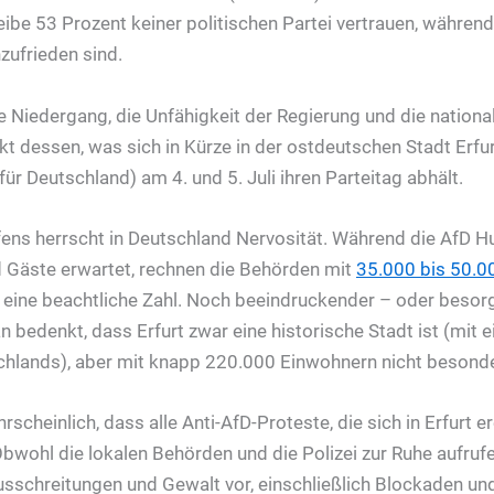
ibe 53 Prozent keiner politischen Partei vertrauen, währe
zufrieden sind.
e Niedergang, die Unfähigkeit der Regierung und die national
kt dessen, was sich in Kürze in der ostdeutschen Stadt Erfur
 für Deutschland) am 4. und 5. Juli ihren Parteitag abhält.
fens herrscht in Deutschland Nervosität. Während die AfD H
d Gäste erwartet, rechnen die Behörden mit
35.000 bis 50.0
ll eine beachtliche Zahl. Noch beeindruckender – oder besor
 bedenkt, dass Erfurt zwar eine historische Stadt ist (mit e
chlands), aber mit knapp 220.000 Einwohnern nicht besond
rscheinlich, dass alle Anti-AfD-Proteste, die sich in Erfurt 
 Obwohl die lokalen Behörden und die Polizei zur Ruhe aufrufe
Ausschreitungen und Gewalt vor, einschließlich Blockaden 