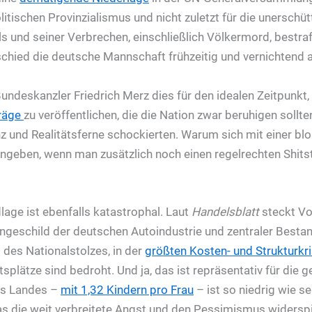
litischen Provinzialismus und nicht zuletzt für die unerschüt
ls und seiner Verbrechen, einschließlich Völkermord, bestraf
chied die deutsche Mannschaft frühzeitig und vernichtend 
Bundeskanzler Friedrich Merz dies für den idealen Zeitpunkt,
träge
zu veröffentlichen, die die Nation zwar beruhigen sollte
und Realitätsferne schockierten. Warum sich mit einer blo
ngeben, wenn man zusätzlich noch einen regelrechten Shit
age ist ebenfalls katastrophal. Laut
Handelsblatt
steckt Vo
ängeschild der deutschen Autoindustrie und zentraler Bestan
 des Nationalstolzes, in der
größten Kosten- und Strukturkr
plätze sind bedroht. Und ja, das ist repräsentativ für die 
es Landes –
mit 1,32 Kindern pro Frau
– ist so niedrig wie se
as die weit verbreitete Angst und den Pessimismus widerspi