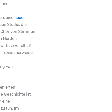
ehen.
en, eine
neue
en Studie, die
er Chor von Stimmen
en Hürden
 wirkt zweifelhaft,
I. Ironischerweise
ung von
zenierten
se Geschichte ist
r eine
zu tun. Im