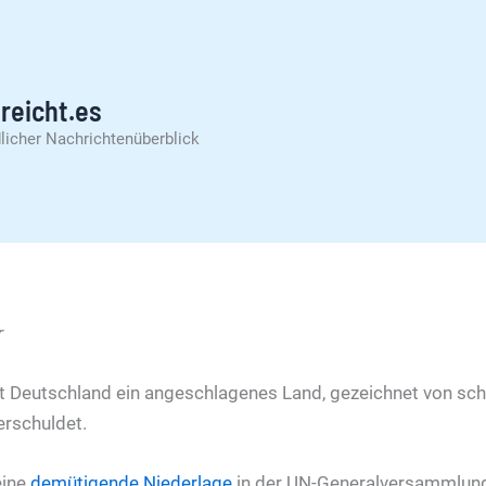
reicht.es
licher Nachrichtenüberblick
r
 Deutschland ein angeschlagenes Land, gezeichnet von sc
erschuldet.
 eine
demütigende Niederlage
in der UN-Generalversammlung,