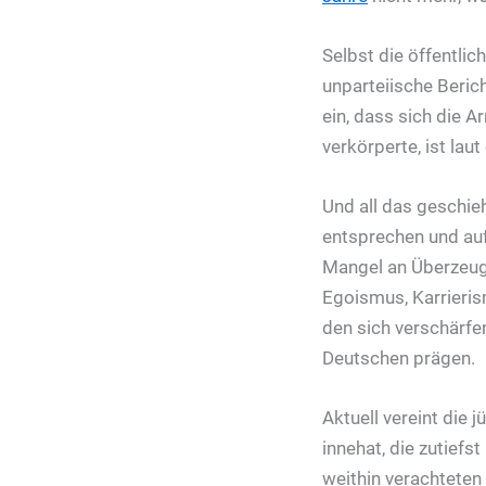
Selbst die öffentlic
unparteiische Beric
ein, dass sich die A
verkörperte, ist laut 
Und all das geschie
entsprechen und auf
Mangel an Überzeug
Egoismus, Karrieris
den sich verschärf
Deutschen prägen.
Aktuell vereint die 
innehat, die zutief
weithin verachtete