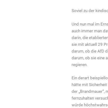
Soviel zu der kindi
Und nun mal im Erns
auch immer man davo
darin, die etabliert
sie mit aktuell 29 P
darum, ob die AfD d
darum, ob sie eine a
regieren.
Ein derart beispiel
hätte mit Sicherhei
der „Brandmauer“, mi
fernzuhalten versuch
würde höchstwahrsch