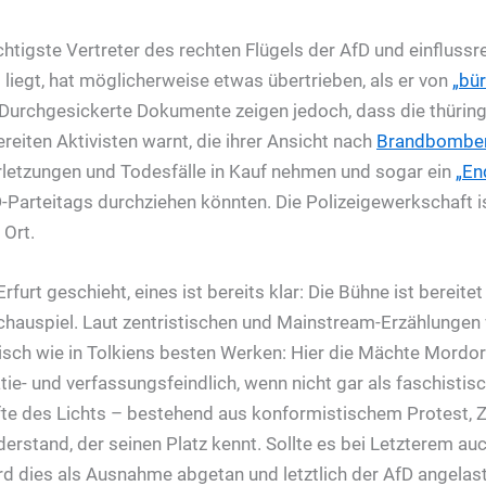
htigste Vertreter des rechten Flügels der AfD und einflussre
 liegt, hat möglicherweise etwas übertrieben, als er von
„bü
Durchgesickerte Dokumente zeigen jedoch, dass die thüringi
eiten Aktivisten warnt, die ihrer Ansicht nach
Brandbomben
letzungen und Todesfälle in Kauf nehmen und sogar ein
„En
Parteitags durchziehen könnten. Die Polizeigewerkschaft i
 Ort.
furt geschieht, eines ist bereits klar: Die Bühne ist bereitet
hauspiel. Laut zentristischen und Mainstream-Erzählungen 
sch wie in Tolkiens besten Werken: Hier die Mächte Mordors
ie- und verfassungsfeindlich, wenn nicht gar als faschistisc
fte des Lichts – bestehend aus konformistischem Protest, Z
rstand, der seinen Platz kennt. Sollte es bei Letzterem auc
 dies als Ausnahme abgetan und letztlich der AfD angelast