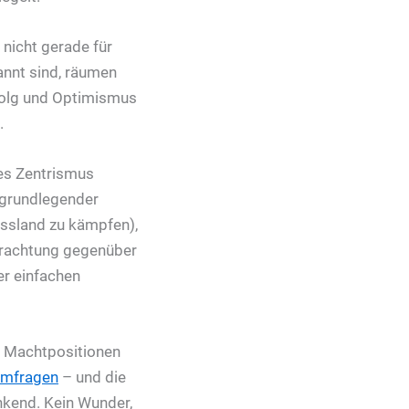
 nicht gerade für
annt sind, räumen
Erfolg und Optimismus
.
des Zentrismus
n grundlegender
ssland zu kämpfen),
Verachtung gegenüber
er einfachen
die Machtpositionen
Umfragen
– und die
nkend. Kein Wunder,