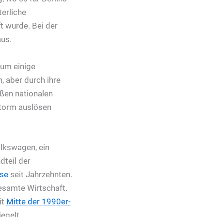
terliche
t wurde. Bei der
aus.
 um einige
n, aber durch ihre
ßen nationalen
storm auslösen
lkswagen, ein
dteil der
ise
seit Jahrzehnten.
gesamte Wirtschaft.
it
Mitte der 1990er-
egelt.