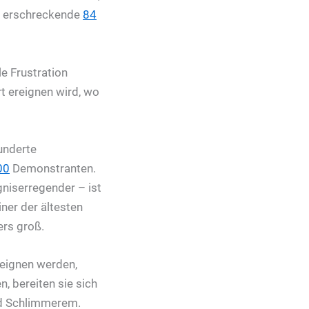
nd erschreckende
84
e Frustration
t ereignen wird, wo
underte
00
Demonstranten.
gniserregender – ist
iner der ältesten
ers groß.
ereignen werden,
n, bereiten sie sich
und Schlimmerem.