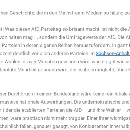
schen Geschichte, die in den Mainstream-Medien so häufig zu
t: Was diesen AfD-Parteitag so brisant macht, ist nicht die
n halten mag –, sondern die Umfragewerte der AfD. Die AfD
en Parteien in deren eigenen Reihen herauszufordern. In ganz
rozent deutlich vor allen anderen Parteien. In
Sachsen-Anhalt
ie Wahlen in zwei Monaten gewinnen wird, was so gut wie si
bsolute Mehrheit erlangen wird, die es ihr ermöglicht, ohne 
loser Durchbruch in einem Bundesland wäre keine rein lokale 
t massive nationale Auswirkungen. Die undemokratische und 
t der die etablierten Parteien die AfD – und ihre Wähler – vo
ten, wäre praktisch nicht mehr tragbar. Einer ihrer wichtigst
einlich fallen, genauer gesagt, von Konkurrenten innerhal