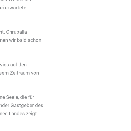
tei erwartete
t. Chrupalla
nnen wir bald schon
rwies auf den
iesem Zeitraum von
e Seele, die für
ender Gastgeber des
ines Landes zeigt