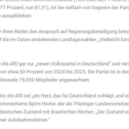
77 Prozent, nun 81,31), ist die vielfach von Gegnern der Par
 ausgeblieben.
in ihren Reden den Anspruch auf Regierungsbeteiligung beton
auf die im Osten anstehenden Landtagswahlen: „Vielleicht kö
e die AfD gar zur „neuen Volkspartei in Deutschland“ und ve
on etwa 50 Prozent von 2024 bis 2025. Die Partei ist in d
tlerweile 75.000 Mitglieder angewachsen.
, die AfD sei „ein Herz, das für Deutschland schlägt, und ein
kommentierte Björn Höcke, der als Thüringer Landesvorsitz
 deutschen Zustand mit drastischen Worten: „Der Zustand e
ner Autobahntoiletten.“