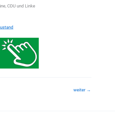
ne, CDU und Linke
zustand
weiter
→