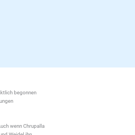
nktlich begonnen
hungen
 Auch wenn Chrupalla
und Weidel ihn