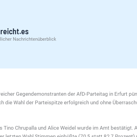
reicht.es
licher Nachrichtenüberblick
eicher Gegendemonstranten der AfD-Parteitag in Erfurt pü
ch die Wahl der Parteispitze erfolgreich und ohne Überrasc
s Tino Chrupalla und Alice Weidel wurde im Amt bestätigt.
ner letzten Wahl Stimmen einbüßte (70,5 statt 82,7 Prozent) 