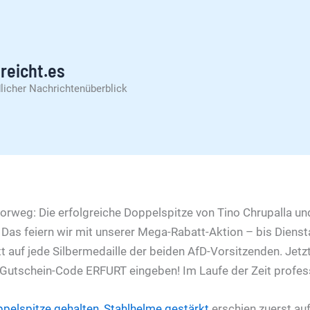
reicht.es
licher Nachrichtenüberblick
vorweg: Die erfolgreiche Doppelspitze von Tino Chrupalla und
. Das feiern wir mit unserer Mega-Rabatt-Aktion – bis Dienst
tt auf jede Silbermedaille der beiden AfD-Vorsitzenden. Jetz
Gutschein-Code ERFURT eingeben! Im Laufe der Zeit professi
pelspitze gehalten, Stahlhelme gestärkt
erschien zuerst au